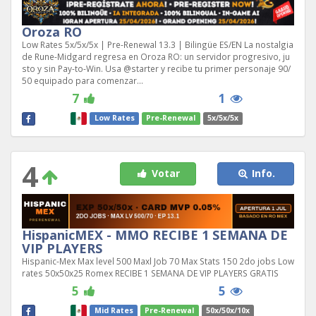
Oroza RO
Low Rates 5x/5x/5x | Pre-Renewal 13.3 | Bilingüe ES/EN La nostalgia
de Rune-Midgard regresa en Oroza RO: un servidor progresivo, ju
sto y sin Pay-to-Win. Usa @starter y recibe tu primer personaje 90/
50 equipado para comenzar...
7
1
Low Rates
Pre-Renewal
5x/5x/5x
4
Votar
Info.
HispanicMEX - MMO RECIBE 1 SEMANA DE
VIP PLAYERS
Hispanic-Mex Max level 500 Maxl Job 70 Max Stats 150 2do jobs Low
rates 50x50x25 Romex RECIBE 1 SEMANA DE VIP PLAYERS GRATIS
5
5
Mid Rates
Pre-Renewal
50x/50x/10x