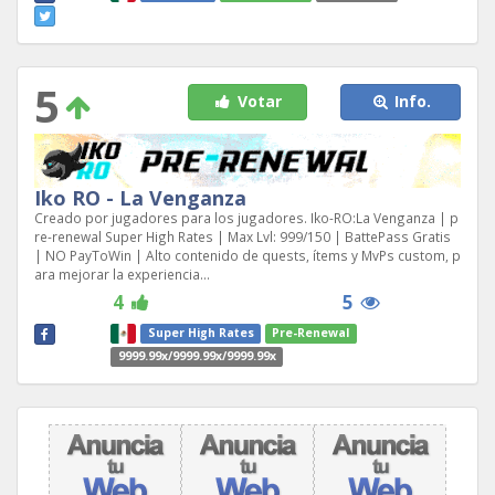
5
Votar
Info.
Iko RO - La Venganza
Creado por jugadores para los jugadores. Iko-RO:La Venganza | p
re-renewal Super High Rates | Max Lvl: 999/150 | BattePass Gratis
| NO PayToWin | Alto contenido de quests, ítems y MvPs custom, p
ara mejorar la experiencia...
4
5
Super High Rates
Pre-Renewal
9999.99x/9999.99x/9999.99x