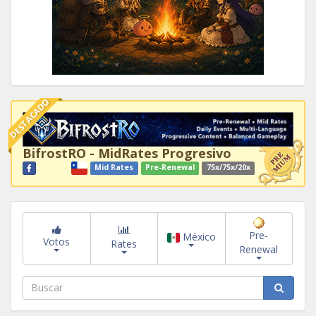
DESTACADO
BifrostRO - MidRates Progresivo
Mid Rates
Pre-Renewal
75x/75x/20x
Pre-
México
Votos
Rates
Renewal