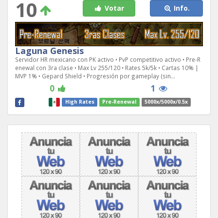
10
Votar
Info.
Laguna Genesis
Servidor HR mexicano con PK activo • PvP competitivo activo • Pre-R
enewal con 3ra clase • Max Lv 255/120 • Rates 5k/5k • Cartas 10% |
MVP 1% • Gepard Shield • Progresión por gameplay (sin...
0
1
High Rates
Pre-Renewal
5000x/5000x/0.5x