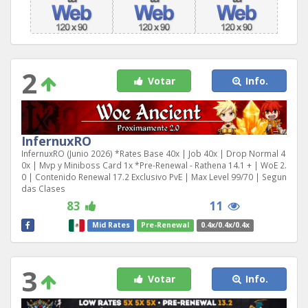
2
Votar
Info.
InfernuxRO
InfernuxRO (Junio 2026) *Rates Base 40x | Job 40x | Drop Normal 4
0x | Mvp y Miniboss Card 1x *Pre-Renewal - Rathena 14.1 + | WoE 2.
0 | Contenido Renewal 17.2 Exclusivo PvE | Max Level 99/70 | Segun
das Clases
83
11
Mid Rates
Pre-Renewal
0.4x/0.4x/0.4x
3
Votar
Info.