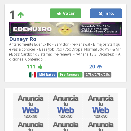
1
Votar
Info.
Duneyr Ro
Anteriormente Edenux Ro - Servidor Pre-Renewal - El mejor Staff qu
e vas a conocer. - Base/Job: 75x / 75x Drops: Normal 50x MVP & Min
i-Boss Cards: 1x Sistema: Pre-renewal - rAthena 13.3 (Dicastes) + A
diciones. Contenido:...
111
20
Mid Rates
Pre-Renewal
0.75x/0.75x/0.5x