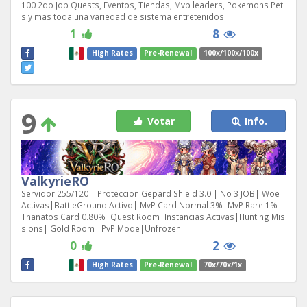
100 2do Job Quests, Eventos, Tiendas, Mvp leaders, Pokemons Pet
s y mas toda una variedad de sistema entretenidos!
1
8
High Rates
Pre-Renewal
100x/100x/100x
9
Votar
Info.
ValkyrieRO
Servidor 255/120 | Proteccion Gepard Shield 3.0 | No 3 JOB| Woe
Activas|BattleGround Activo| MvP Card Normal 3%|MvP Rare 1%|
Thanatos Card 0.80%|Quest Room|Instancias Activas|Hunting Mis
sions| Gold Room| PvP Mode|Unfrozen...
0
2
High Rates
Pre-Renewal
70x/70x/1x