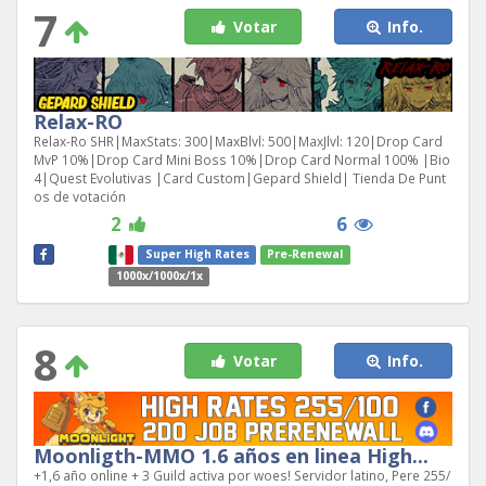
7
Votar
Info.
Relax-RO
Relax-Ro SHR|MaxStats: 300|MaxBlvl: 500|MaxJlvl: 120|Drop Card
MvP 10%|Drop Card Mini Boss 10%|Drop Card Normal 100% |Bio
4|Quest Evolutivas |Card Custom|Gepard Shield| Tienda De Punt
os de votación
2
6
Super High Rates
Pre-Renewal
1000x/1000x/1x
8
Votar
Info.
Moonligth-MMO 1.6 años en linea High...
+1,6 año online + 3 Guild activa por woes! Servidor latino, Pere 255/