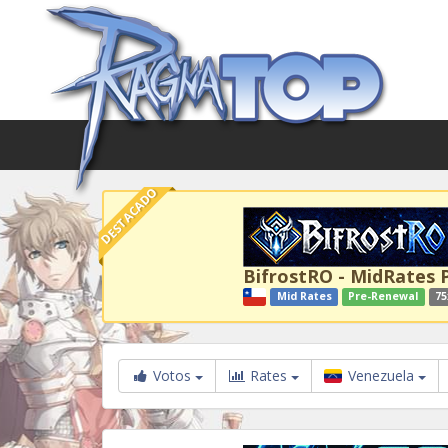
DESTACADO
BifrostRO - MidRates 
Mid Rates
Pre-Renewal
75
Votos
Rates
Venezuela