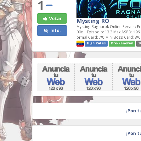
1
Votar
Mysting RO
Mysting Ragnarok Online Server : Pr
Info.
00x | Episodio: 13.3 Max ASPD: 196 
ormal Card: 7% Mini Boss Card: 3%
High Rates
Pre-Renewal
2
¡Pon t
¡Pon t