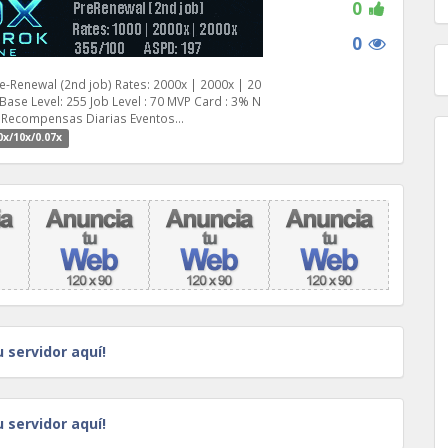
0
0
e-Renewal (2nd job) Rates: 2000x | 2000x | 20
Base Level: 255 Job Level : 70 MVP Card : 3% N
 Recompensas Diarias Eventos...
0x/10x/0.07x
u servidor aquí!
u servidor aquí!