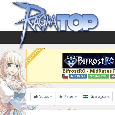
DESTACADO
BifrostRO - MidRates 
Mid Rates
Pre-Renewal
75
Votos
Rates
Nicaragua