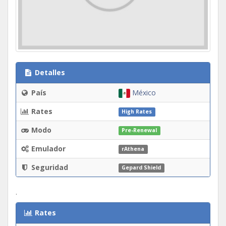
Detalles
País
México
Rates
High Rates
Modo
Pre-Renewal
Emulador
rAthena
Seguridad
Gepard Shield
.
Rates