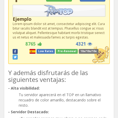
Ejemplo
Lorem ipsum dolor sit amet, consectetur adipiscing elit. Cura
bitur iaculis blandit est at tempus. Phasellus congue ac risus
volutpat aliquet. Pellentesque habitant morbi tristique senect
us et netus et malesuada fames ac turpis egestas.
8765
4321
Low Rates
Pre-Renewal
10x/10x/10x
Y además disfrutarás de las
siguientes ventajas:
- Alta visibilidad:
Tu servidor aparecerá en el TOP en un llamativo
recuadro de color amarillo, destacando sobre el
resto.
- Servidor Destacado: