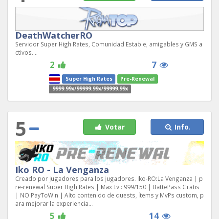
DeathWatcherRO
Servidor Super High Rates, Comunidad Estable, amigables y GMS a
ctivos....
2
7
Super High Rates
Pre-Renewal
9999.99x/99999.99x/99999.99x
5
Votar
Info.
Iko RO - La Venganza
Creado por jugadores para los jugadores. Iko-RO:La Venganza | p
re-renewal Super High Rates | Max Lvl: 999/150 | BattePass Gratis
| NO PayToWin | Alto contenido de quests, ítems y MvPs custom, p
ara mejorar la experiencia...
5
14