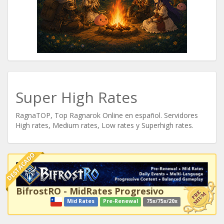
Super High Rates
RagnaTOP, Top Ragnarok Online en español. Servidores
High rates, Medium rates, Low rates y Superhigh rates.
DESTACADO
BifrostRO - MidRates Progresivo
Mid Rates
Pre-Renewal
75x/75x/20x