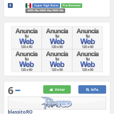
Super High Rates
Pre-Renewal
9999.99x/9999.99x/9999.99x
6
Votar
Info.
blassitoRO