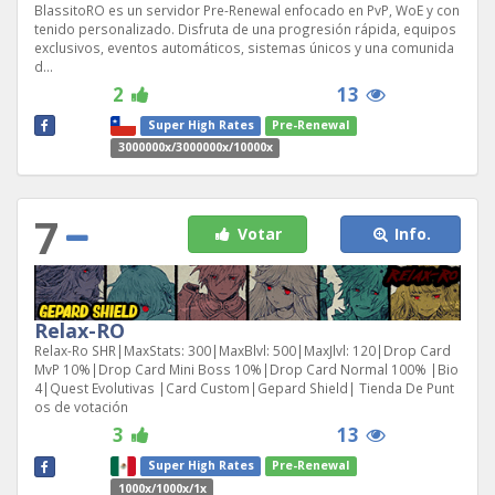
BlassitoRO es un servidor Pre-Renewal enfocado en PvP, WoE y con
tenido personalizado. Disfruta de una progresión rápida, equipos
exclusivos, eventos automáticos, sistemas únicos y una comunida
d...
2
13
Super High Rates
Pre-Renewal
3000000x/3000000x/10000x
7
Votar
Info.
Relax-RO
Relax-Ro SHR|MaxStats: 300|MaxBlvl: 500|MaxJlvl: 120|Drop Card
MvP 10%|Drop Card Mini Boss 10%|Drop Card Normal 100% |Bio
4|Quest Evolutivas |Card Custom|Gepard Shield| Tienda De Punt
os de votación
3
13
Super High Rates
Pre-Renewal
1000x/1000x/1x