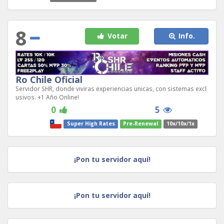
8
Votar
Info.
Ro Chile Oficial
Servidor SHR, donde viviras experiencias unicas, con sistemas excl
usivos. +1 Año Online!
0
5
Super High Rates
Pre-Renewal
10x/10x/1x
¡Pon tu servidor aquí!
¡Pon tu servidor aquí!