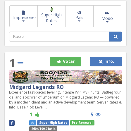
Super High
Impresiones
País
Modo
Rates
1
Votar
Info.
Midgard Legends RO
Experience fast-paced leveling, intense PvP, MVP hunts, Battlegroun
ds, and epic War of Emperium on Midgard Legend RO — powered
by a modern client and an active development team. Server Rates &
Info: Base / Job Level:...
1
5
Super High Rates
Pre-Renewal
260x/100.01x/1x