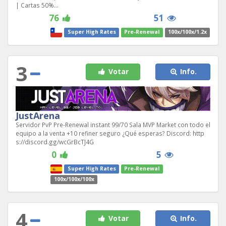
| Cartas 50%...
76
51
Super High Rates
Pre-Renewal
100x/100x/1.2x
3
Votar
Info.
JustArena
Servidor PvP Pre-Renewal instant 99/70 Sala MVP Market con todo el
equipo a la venta +10 refiner seguro ¿Qué esperas? Discord: http
s://discord.gg/wcGrBcTJ4G
0
5
Super High Rates
Pre-Renewal
100x/100x/100x
4
Votar
Info.