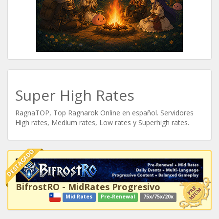
Super High Rates
RagnaTOP, Top Ragnarok Online en español. Servidores
High rates, Medium rates, Low rates y Superhigh rates.
DESTACADO
BifrostRO - MidRates Progresivo
Mid Rates
Pre-Renewal
75x/75x/20x