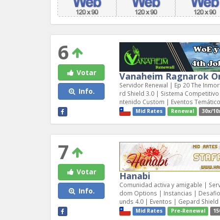
6
Votar
Vanaheim Ragnarok On
Servidor Renewal | Ep 20 The Inmor
Info.
rd Shield 3.0 | Sistema Competitivo
ntenido Custom | Eventos Temático
Mid Rates
Renewal
30x/10
7
Votar
Hanabi
Comunidad activa y amigable | Serv
Info.
dom Options | Instancias | Desafio
unds 4.0 | Eventos | Gepard Shield 
Mid Rates
Pre-Renewal
15