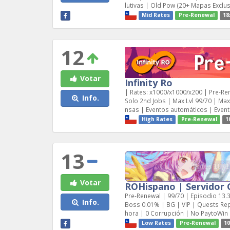
lutivas | Old Pow (20+ Mapas Exclus
Mid Rates
Pre-Renewal
18
12
Votar
Infinity Ro
| Rates: x1000/x1000/x200 | Pre-Re
Info.
Solo 2nd Jobs | Max Lvl 99/70 | M
nsas | Eventos automáticos | Even
High Rates
Pre-Renewal
1
13
Votar
ROHispano | Servidor 
Pre-Renewal | 99/70 | Episodio 13.3
Info.
Boss 0.01% | BG | VIP | Quests Rep
hora | 0 Corrupción | No PaytoWin
Low Rates
Pre-Renewal
10