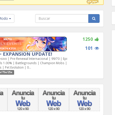
odo
1250
101
 ~ EXPANSION UPDATE!
ivo | Pre-Renewal Internacional | 99/70 | Epi
rds 1.00% | Battlegrounds | Champion Mobs |
| Pet Evolution | 0...
x/75x/25x