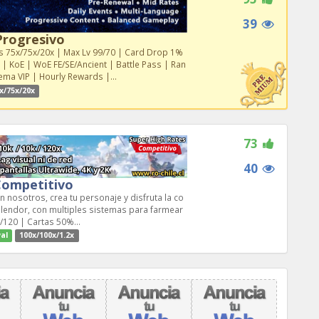
39
Progresivo
tes 75x/75x/20x | Max Lv 99/70 | Card Drop 1%
| KoE | WoE FE/SE/Ancient | Battle Pass | Ran
a VIP | Hourly Rewards |...
x/75x/20x
73
40
Competitivo
n nosotros, crea tu personaje y disfruta la co
endor, con multiples sistemas para farmear
/120 | Cartas 50%...
al
100x/100x/1.2x