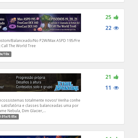
25
22
ustom/Balanceado/No P2W/Max ASPD 195/Fre
:Call The World Tree
0x/10x
21
11
cossistemas totalmente novos! Venha conhe
atisfatória e classes balanceadas uma por
me Nebula, Dim Glacier,...
0.01x/0.05x