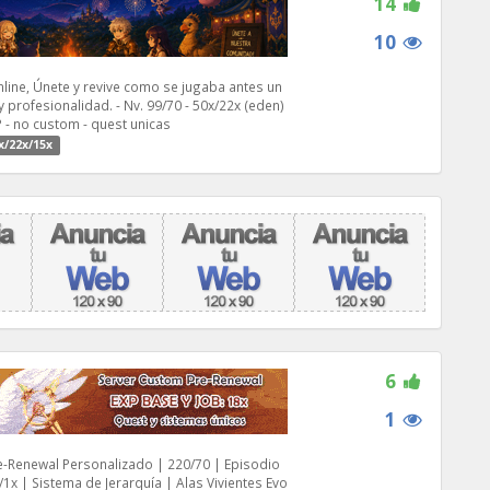
14
10
line, Únete y revive como se jugaba antes un
profesionalidad. - Nv. 99/70 - 50x/22x (eden)
 - no custom - quest unicas
x/22x/15x
6
1
e-Renewal Personalizado | 220/70 | Episodio
/1x | Sistema de Jerarquía | Alas Vivientes Evo