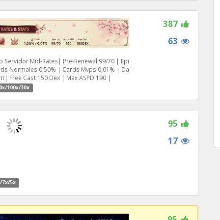
387
63
 Servidor Mid-Rates| Pre-Renewal 99/70 | Epi
ards Normales 0,50% | Cards Mvps 0,01% | Da
oint| Free Cast 150 Dex | Max ASPD 190 |
0x/100x/30x
95
17
/7x/5x
95