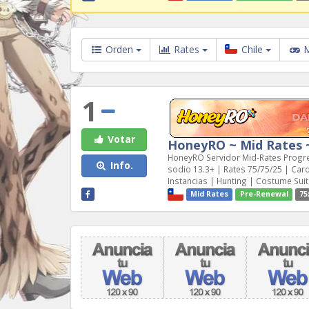
Orden
Rates
Chile
M
1
Votar
HoneyRO ~ Mid Rates
HoneyRO Servidor Mid-Rates Progres
Info.
sodio 13.3+ | Rates 75/75/25 | Ca
Instancias | Hunting | Costume Suits 
Mid Rates
Pre-Renewal
75