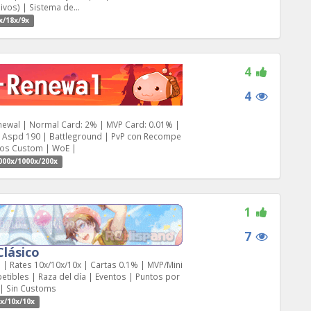
ivos) | Sistema de...
x/18x/9x
4
4
newal | Normal Card: 2% | MVP Card: 0.01% |
ax Aspd 190 | Battleground | PvP con Recompe
tos Custom | WoE |
000x/1000x/200x
1
7
Clásico
 | Rates 10x/10x/10x | Cartas 0.1% | MVP/Mini
etibles | Raza del día | Eventos | Puntos por
 | Sin Customs
x/10x/10x