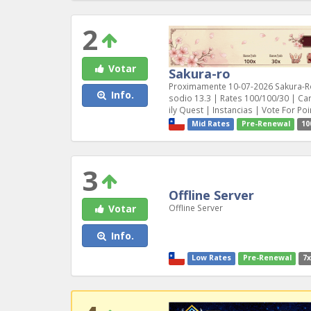
2
Votar
Sakura-ro
Proximamente 10-07-2026 Sakura-Ro
Info.
sodio 13.3 | Rates 100/100/30 | C
ily Quest | Instancias | Vote For P
Mid Rates
Pre-Renewal
10
3
Offline Server
Offline Server
Votar
Info.
Low Rates
Pre-Renewal
7x