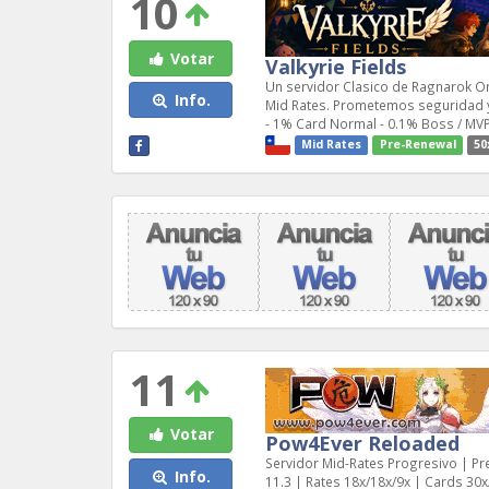
10
Votar
Valkyrie Fields
Un servidor Clasico de Ragnarok On
Info.
Mid Rates. Prometemos seguridad y 
- 1% Card Normal - 0.1% Boss / MVP
Mid Rates
Pre-Renewal
50
11
Votar
Pow4Ever Reloaded
Servidor Mid-Rates Progresivo | Pr
Info.
11.3 | Rates 18x/18x/9x | Cards 30x