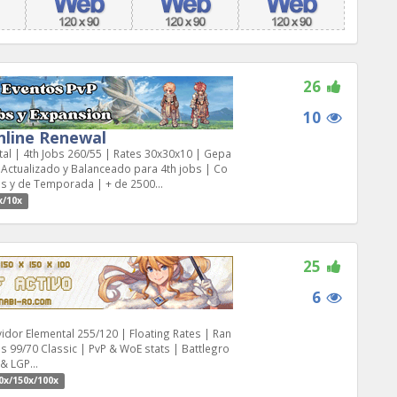
26
10
line Renewal
tal | 4th Jobs 260/55 | Rates 30x30x10 | Gepa
 Actualizado y Balanceado para 4th jobs | Co
s y de Temporada | + de 2500...
x/10x
25
6
idor Elemental 255/120 | Floating Rates | Ran
s 99/70 Classic | PvP & WoE stats | Battlegro
& LGP...
0x/150x/100x