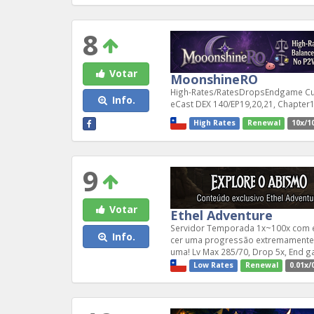
8
Votar
MoonshineRO
High-Rates/RatesDropsEndgame C
Info.
eCast DEX 140/EP19,20,21, Chapter1
High Rates
Renewal
10x/1
9
Votar
Ethel Adventure
Servidor Temporada 1x~100x com e
Info.
cer uma progressão extremamente s
uma! Lv Max 285/70, Drop 5x, End ga
Low Rates
Renewal
0.01x/