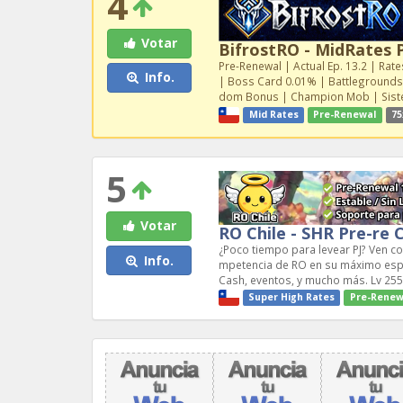
4
Votar
BifrostRO - MidRates 
Pre-Renewal | Actual Ep. 13.2 | Ra
Info.
| Boss Card 0.01% | Battlegrounds 
dom Bonus | Champion Mob | Sistem
Mid Rates
Pre-Renewal
75
5
Votar
RO Chile - SHR Pre-re 
¿Poco tiempo para levear PJ? Ven co
Info.
mpetencia de RO en su máximo espl
Cash, eventos, y mucho más. Lv 255
Super High Rates
Pre-Renew