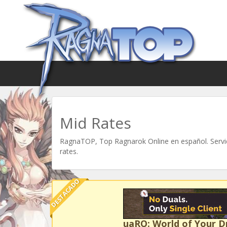
Mid Rates
RagnaTOP, Top Ragnarok Online en español. Servid
rates.
DESTACADO
uaRO: World of Your 