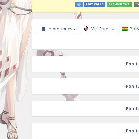
Low Rates
Pre-Renewal
5x
Impresiones
Mid Rates
Boli
¡Pon t
¡Pon t
¡Pon t
¡Pon t