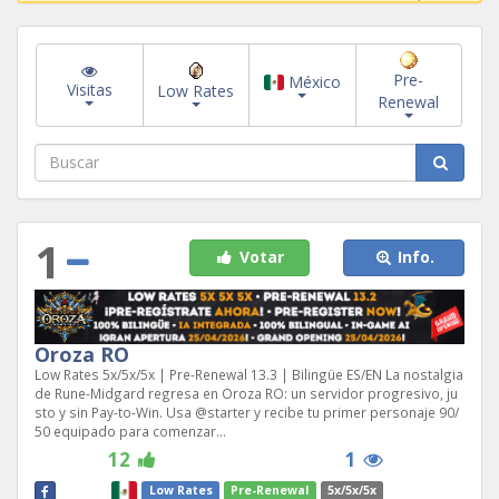
Pre-
México
Visitas
Low Rates
Renewal
1
Votar
Info.
Oroza RO
Low Rates 5x/5x/5x | Pre-Renewal 13.3 | Bilingüe ES/EN La nostalgia
de Rune-Midgard regresa en Oroza RO: un servidor progresivo, ju
sto y sin Pay-to-Win. Usa @starter y recibe tu primer personaje 90/
50 equipado para comenzar...
12
1
Low Rates
Pre-Renewal
5x/5x/5x