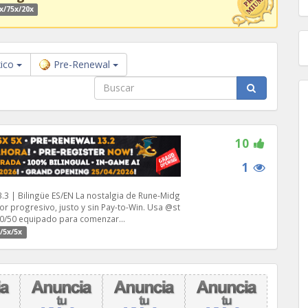
x/75x/20x
ico
Pre-Renewal
10
1
.3 | Bilingüe ES/EN La nostalgia de Rune-Midg
r progresivo, justo y sin Pay-to-Win. Usa @st
90/50 equipado para comenzar...
/5x/5x