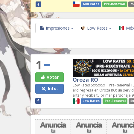
Mid Rates
Pre-Renewal
75
Impresiones
Low Rates
Méx
1
Votar
Oroza RO
Low Rates 5x/5x/5x | Pre-Renewal 13
Info.
ard regresa en Oroza RO: un servido
arter y recibe tu primer personaje 
Low Rates
Pre-Renewal
5x