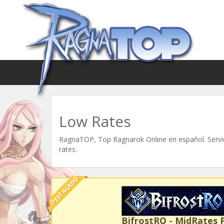
Low Rates
RagnaTOP, Top Ragnarok Online en español. Servid
rates.
DESTACADO
BifrostRO - MidRates 