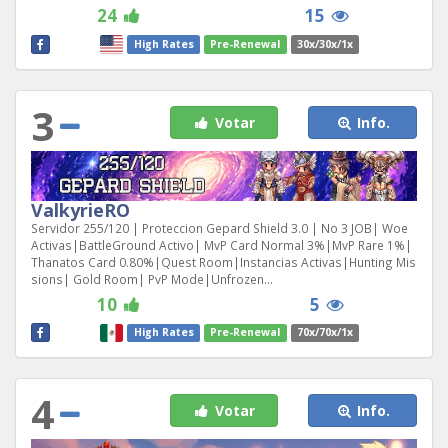
24
15
High Rates
Pre-Renewal
30x/30x/1x
3
Votar
Info.
ValkyrieRO
Servidor 255/120 | Proteccion Gepard Shield 3.0 | No 3 JOB| Woe
Activas|BattleGround Activo| MvP Card Normal 3%|MvP Rare 1%|
Thanatos Card 0.80%|Quest Room|Instancias Activas|Hunting Mis
sions| Gold Room| PvP Mode|Unfrozen...
10
5
High Rates
Pre-Renewal
70x/70x/1x
4
Votar
Info.