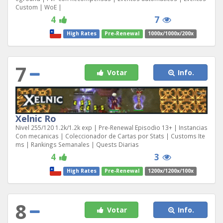
Custom | WoE |
4
7
High Rates
Pre-Renewal
1000x/1000x/200x
7
Votar
Info.
Xelnic Ro
Nivel 255/120 1.2k/1.2k exp | Pre-Renewal Episodio 13+ | Instancias
Con mecanicas | Coleccionador de Cartas por Stats | Customs Ite
ms | Rankings Semanales | Quests Diarias
4
3
High Rates
Pre-Renewal
1200x/1200x/100x
8
Votar
Info.