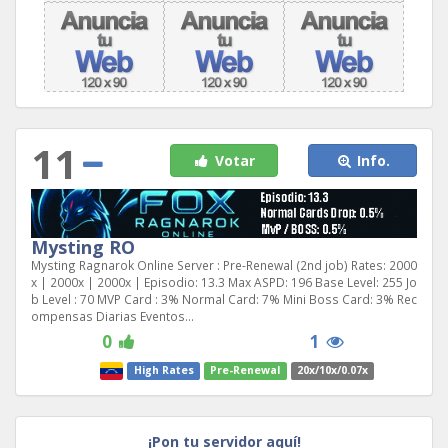
11
Votar
Info.
Mysting RO
Mysting Ragnarok Online Server : Pre-Renewal (2nd job) Rates: 2000
x | 2000x | 2000x | Episodio: 13.3 Max ASPD: 196 Base Level: 255 Jo
b Level : 70 MVP Card : 3% Normal Card: 7% Mini Boss Card: 3% Rec
ompensas Diarias Eventos...
0
1
High Rates
Pre-Renewal
20x/10x/0.07x
¡Pon tu servidor aquí!