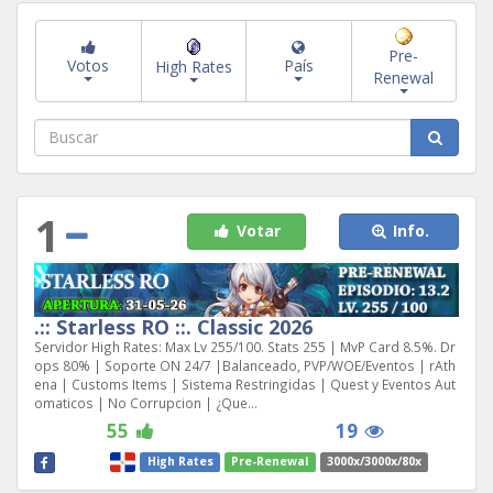
Pre-
Votos
País
High Rates
Renewal
1
Votar
Info.
.:: Starless RO ::. Classic 2026
Servidor High Rates: Max Lv 255/100. Stats 255 | MvP Card 8.5%. Dr
ops 80% | Soporte ON 24/7 |Balanceado, PVP/WOE/Eventos | rAth
ena | Customs Items | Sistema Restringidas | Quest y Eventos Aut
omaticos | No Corrupcion | ¿Que...
55
19
High Rates
Pre-Renewal
3000x/3000x/80x