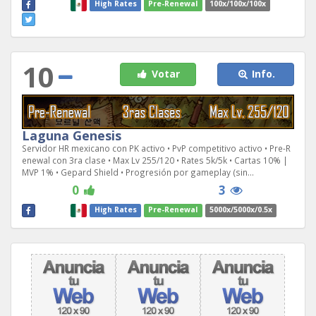
High Rates
Pre-Renewal
100x/100x/100x
10
Votar
Info.
Laguna Genesis
Servidor HR mexicano con PK activo • PvP competitivo activo • Pre-R
enewal con 3ra clase • Max Lv 255/120 • Rates 5k/5k • Cartas 10% |
MVP 1% • Gepard Shield • Progresión por gameplay (sin...
0
3
High Rates
Pre-Renewal
5000x/5000x/0.5x