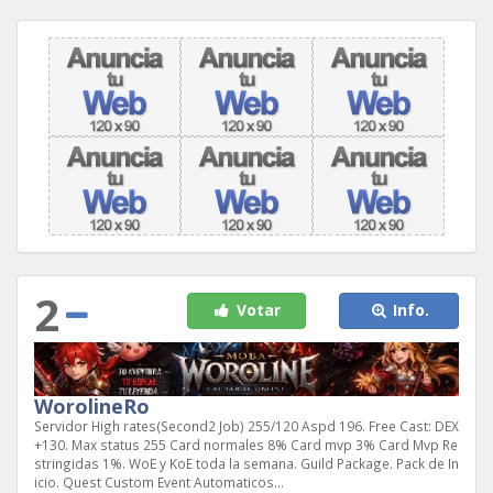
2
Votar
Info.
WorolineRo
Servidor High rates(Second2 Job) 255/120 Aspd 196. Free Cast: DEX
+130. Max status 255 Card normales 8% Card mvp 3% Card Mvp Re
stringidas 1%. WoE y KoE toda la semana. Guild Package. Pack de In
icio. Quest Custom Event Automaticos...