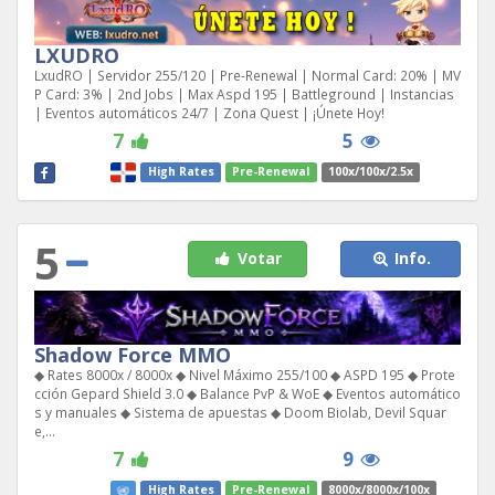
LXUDRO
LxudRO | Servidor 255/120 | Pre-Renewal | Normal Card: 20% | MV
P Card: 3% | 2nd Jobs | Max Aspd 195 | Battleground | Instancias
| Eventos automáticos 24/7 | Zona Quest | ¡Únete Hoy!
7
5
High Rates
Pre-Renewal
100x/100x/2.5x
5
Votar
Info.
Shadow Force MMO
◆ Rates 8000x / 8000x ◆ Nivel Máximo 255/100 ◆ ASPD 195 ◆ Prote
cción Gepard Shield 3.0 ◆ Balance PvP & WoE ◆ Eventos automático
s y manuales ◆ Sistema de apuestas ◆ Doom Biolab, Devil Squar
e,...
7
9
High Rates
Pre-Renewal
8000x/8000x/100x