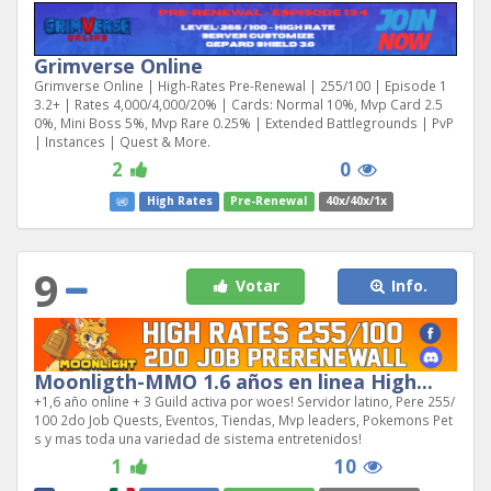
Grimverse Online
Grimverse Online | High-Rates Pre-Renewal | 255/100 | Episode 1
3.2+ | Rates 4,000/4,000/20% | Cards: Normal 10%, Mvp Card 2.5
0%, Mini Boss 5%, Mvp Rare 0.25% | Extended Battlegrounds | PvP
| Instances | Quest & More.
2
0
High Rates
Pre-Renewal
40x/40x/1x
9
Votar
Info.
Moonligth-MMO 1.6 años en linea High...
+1,6 año online + 3 Guild activa por woes! Servidor latino, Pere 255/
100 2do Job Quests, Eventos, Tiendas, Mvp leaders, Pokemons Pet
s y mas toda una variedad de sistema entretenidos!
1
10