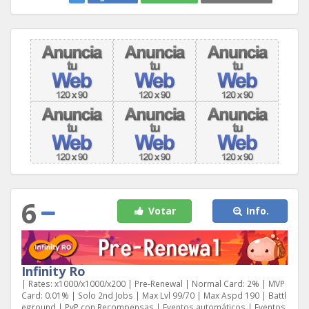
6
Votar
Info.
Infinity Ro
| Rates: x1000/x1000/x200 | Pre-Renewal | Normal Card: 2% | MVP
Card: 0.01% | Solo 2nd Jobs | Max Lvl 99/70 | Max Aspd 190 | Battl
eground | PvP con Recompensas | Eventos automáticos | Eventos