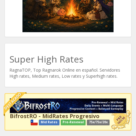
Super High Rates
RagnaTOP, Top Ragnarok Online en español. Servidores
High rates, Medium rates, Low rates y Superhigh rates.
DESTACADO
BifrostRO - MidRates Progresivo
Mid Rates
Pre-Renewal
75x/75x/20x