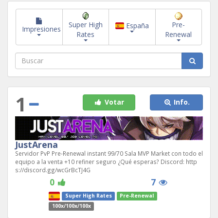
Super High
Pre-
España
Impresiones
Rates
Renewal
1
Votar
Info.
JustArena
Servidor PvP Pre-Renewal instant 99/70 Sala MVP Market con todo el
equipo a la venta +10 refiner seguro ¿Qué esperas? Discord: http
s://discord.gg/wcGrBcTJ4G
0
7
Super High Rates
Pre-Renewal
100x/100x/100x