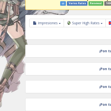
Varios Rates
Renewal
100
Impresiones
Super High Rates
¡Pon t
¡Pon t
¡Pon t
¡Pon t