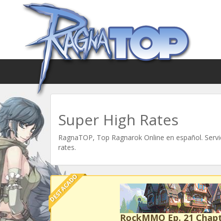
Super High Rates
RagnaTOP, Top Ragnarok Online en español. Servid
rates.
DESTACADO
RockMMO Ep. 21 Chapt