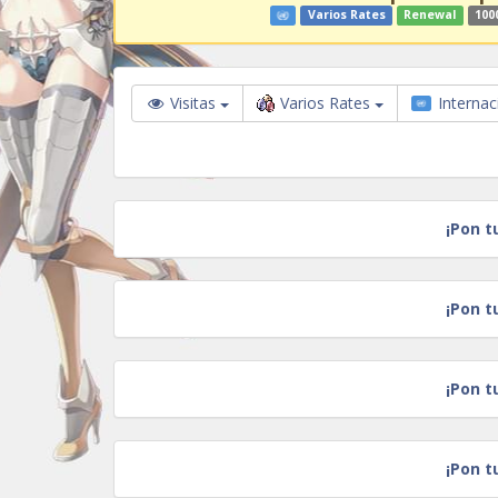
Varios Rates
Renewal
100
Visitas
Varios Rates
Internac
¡Pon t
¡Pon t
¡Pon t
¡Pon t