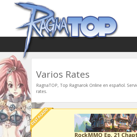
Varios Rates
RagnaTOP, Top Ragnarok Online en español. Servid
rates.
DESTACADO
RockMMO Ep. 21 Chapt