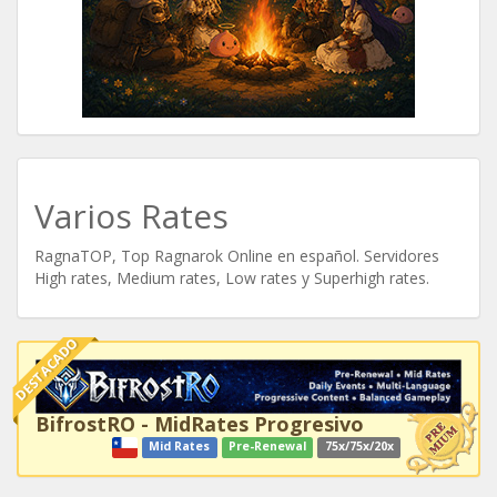
Varios Rates
RagnaTOP, Top Ragnarok Online en español. Servidores
High rates, Medium rates, Low rates y Superhigh rates.
DESTACADO
BifrostRO - MidRates Progresivo
Mid Rates
Pre-Renewal
75x/75x/20x