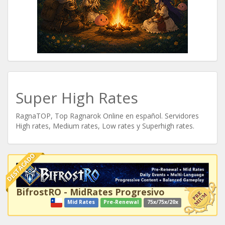
Super High Rates
RagnaTOP, Top Ragnarok Online en español. Servidores
High rates, Medium rates, Low rates y Superhigh rates.
DESTACADO
BifrostRO - MidRates Progresivo
Mid Rates
Pre-Renewal
75x/75x/20x