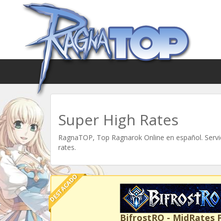
Super High Rates
RagnaTOP, Top Ragnarok Online en español. Servid
rates.
DESTACADO
BifrostRO - MidRates 