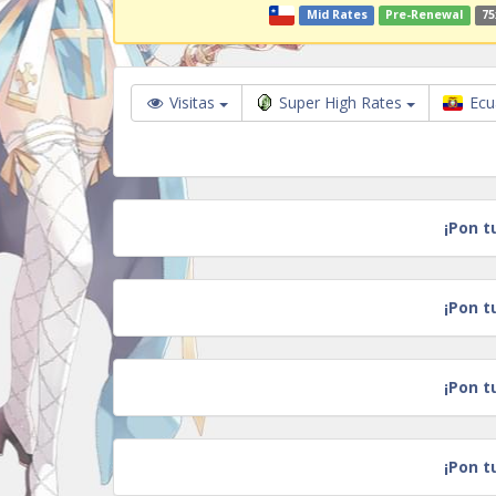
Mid Rates
Pre-Renewal
75
Visitas
Super High Rates
Ecu
¡Pon t
¡Pon t
¡Pon t
¡Pon t