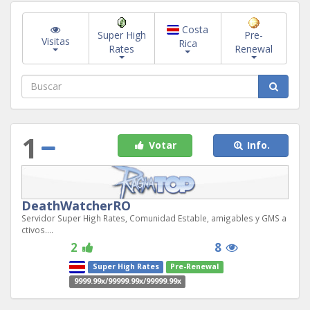
Costa
Super High
Pre-
Visitas
Rica
Rates
Renewal
1
Votar
Info.
DeathWatcherRO
Servidor Super High Rates, Comunidad Estable, amigables y GMS a
ctivos....
2
8
Super High Rates
Pre-Renewal
9999.99x/99999.99x/99999.99x