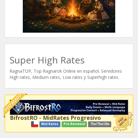
Super High Rates
RagnaTOP, Top Ragnarok Online en español. Servidores
High rates, Medium rates, Low rates y Superhigh rates.
DESTACADO
BifrostRO - MidRates Progresivo
Mid Rates
Pre-Renewal
75x/75x/20x