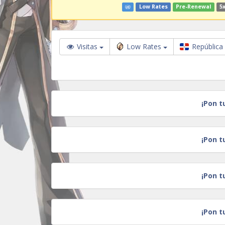
Low Rates
Pre-Renewal
5x
Visitas
Low Rates
República
¡Pon t
¡Pon t
¡Pon t
¡Pon t