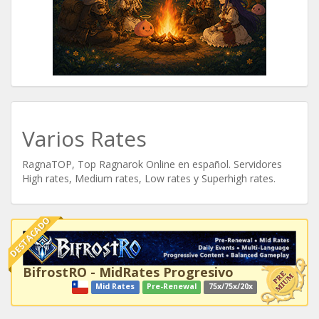
Varios Rates
RagnaTOP, Top Ragnarok Online en español. Servidores
High rates, Medium rates, Low rates y Superhigh rates.
DESTACADO
BifrostRO - MidRates Progresivo
Mid Rates
Pre-Renewal
75x/75x/20x