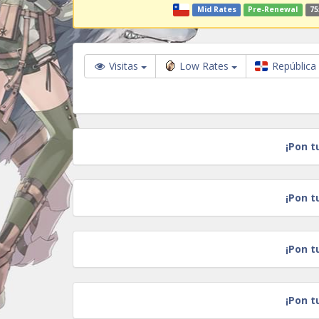
Mid Rates
Pre-Renewal
75
Visitas
Low Rates
República
¡Pon t
¡Pon t
¡Pon t
¡Pon t