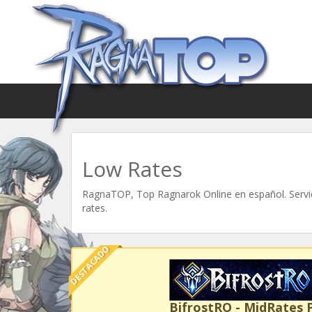
Low Rates
RagnaTOP, Top Ragnarok Online en español. Servid
rates.
DESTACADO
BifrostRO - MidRates 