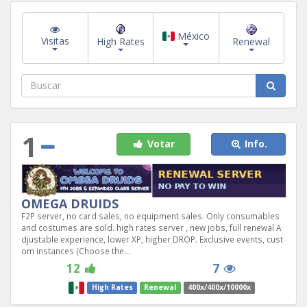
México
Visitas
High Rates
Renewal
1
Votar
Info.
OMEGA DRUIDS
F2P server, no card sales, no equipment sales. Only consumables
and costumes are sold. high rates server , new jobs, full renewal A
djustable experience, lower XP, higher DROP. Exclusive events, cust
om instances (Choose the...
12
7
High Rates
Renewal
400x/400x/10000x