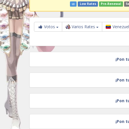
Low Rates
Pre-Renewal
5x
Votos
Varios Rates
Venezue
¡Pon t
¡Pon t
¡Pon t
¡Pon t