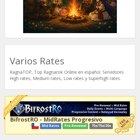
Varios Rates
RagnaTOP, Top Ragnarok Online en español. Servidores
High rates, Medium rates, Low rates y Superhigh rates.
DESTACADO
BifrostRO - MidRates Progresivo
Mid Rates
Pre-Renewal
75x/75x/20x