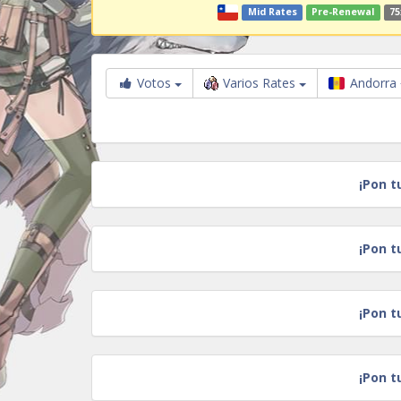
Mid Rates
Pre-Renewal
75
Votos
Varios Rates
Andorra
¡Pon t
¡Pon t
¡Pon t
¡Pon t