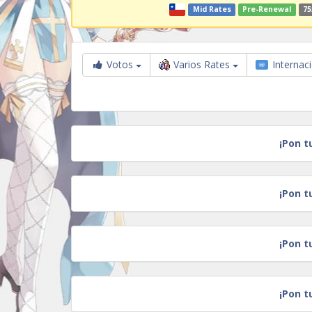
Mid Rates
Pre-Renewal
75
Votos
Varios Rates
Internac
¡Pon t
¡Pon t
¡Pon t
¡Pon t