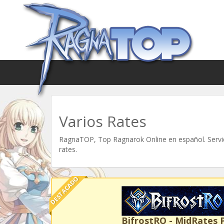
Varios Rates
RagnaTOP, Top Ragnarok Online en español. Servid
rates.
DESTACADO
BifrostRO - MidRates 