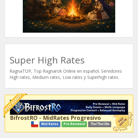
Super High Rates
RagnaTOP, Top Ragnarok Online en español. Servidores
High rates, Medium rates, Low rates y Superhigh rates.
DESTACADO
BifrostRO - MidRates Progresivo
Mid Rates
Pre-Renewal
75x/75x/20x