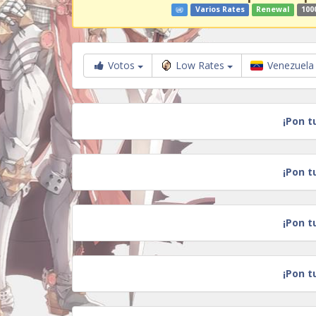
Varios Rates
Renewal
100
Votos
Low Rates
Venezuel
¡Pon t
¡Pon t
¡Pon t
¡Pon t