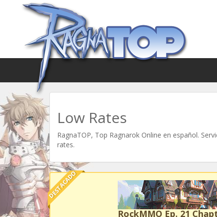
Low Rates
RagnaTOP, Top Ragnarok Online en español. Servid
rates.
DESTACADO
RockMMO Ep. 21 Chapt