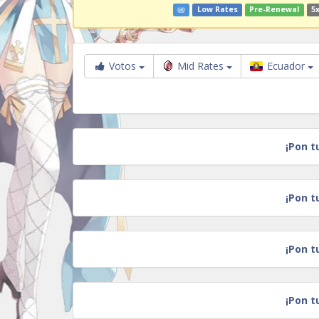
Low Rates
Pre-Renewal
5x
Votos
Mid Rates
Ecuador
¡Pon t
¡Pon t
¡Pon t
¡Pon t