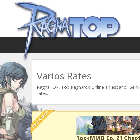
Varios Rates
RagnaTOP, Top Ragnarok Online en español. Servid
rates.
DESTACADO
RockMMO Ep. 21 Chapt