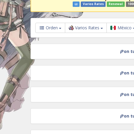
Varios Rates
Renewal
100
Orden
Varios Rates
México
¡Pon t
¡Pon t
¡Pon t
¡Pon t