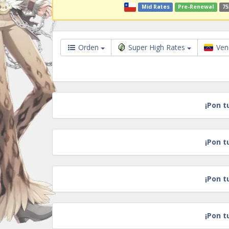
Mid Rates
Pre-Renewal
75
Orden
Super High Rates
Ven
¡Pon t
¡Pon t
¡Pon t
¡Pon t