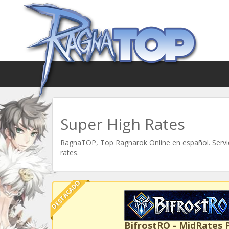
Super High Rates
RagnaTOP, Top Ragnarok Online en español. Servid
rates.
DESTACADO
BifrostRO - MidRates 