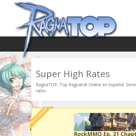
Super High Rates
RagnaTOP, Top Ragnarok Online en español. Servid
rates.
DESTACADO
RockMMO Ep. 21 Chapt