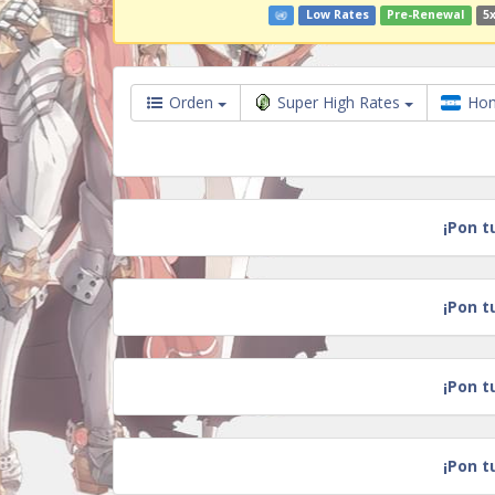
Low Rates
Pre-Renewal
5x
Orden
Super High Rates
Hon
¡Pon t
¡Pon t
¡Pon t
¡Pon t