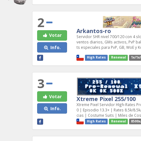
2
Arkantos-ro
Votar
Servidor SHR nivel 700/120 con 4 s
ventos diarios, GMs activos, PvP b
Info.
ts especiales para PvP, GB, WoE y Ko
High Rates
Renewal
1x/1x
3
Votar
Xtreme Pixel 255/100
Xtreme Pixel Servidor HIgh-Rates Pr
Info.
0 | Episodio 13.3+ | Rates 8.5k/8.5
cias | Costume Suits | Miles de C
High Rates
Renewal
8500x