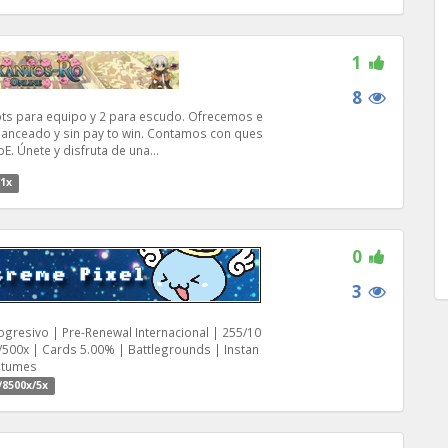
1
8
lots para equipo y 2 para escudo. Ofrecemos e
alanceado y sin pay to win. Contamos con ques
E. Únete y disfruta de una...
/1x
0
3
ogresivo | Pre-Renewal Internacional | 255/10
k/500x | Cards 5.00% | Battlegrounds | Instan
ostumes
/8500x/5x