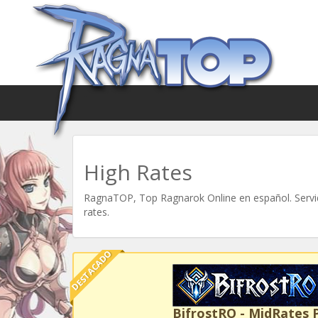
High Rates
RagnaTOP, Top Ragnarok Online en español. Servid
rates.
DESTACADO
BifrostRO - MidRates 