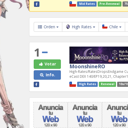
Mid Rates
Pre-Renewal
75
Orden
High Rates
Chile
1
Votar
MoonshineRO
High-Rates/RatesDropsEndgame C
Info.
eCast DEX 140/EP19,20,21, Chapter1
High Rates
Renewal
10x/1