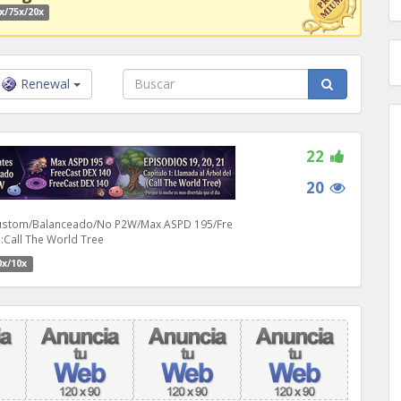
x/75x/20x
Renewal
22
20
ustom/Balanceado/No P2W/Max ASPD 195/Fre
:Call The World Tree
0x/10x