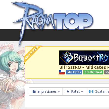
DESTACADO
BifrostRO - MidRates 
Mid Rates
Pre-Renewal
75
Impresiones
Rates
Guatema