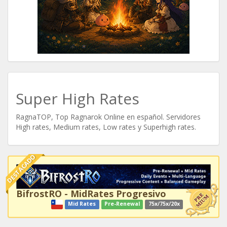
Super High Rates
RagnaTOP, Top Ragnarok Online en español. Servidores
High rates, Medium rates, Low rates y Superhigh rates.
DESTACADO
BifrostRO - MidRates Progresivo
Mid Rates
Pre-Renewal
75x/75x/20x