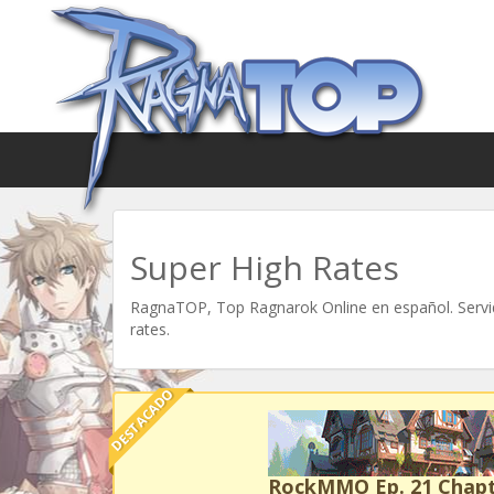
Super High Rates
RagnaTOP, Top Ragnarok Online en español. Servid
rates.
DESTACADO
RockMMO Ep. 21 Chapt