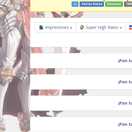
Varios Rates
Renewal
100
Impresiones
Super High Rates
¡Pon t
¡Pon t
¡Pon t
¡Pon t