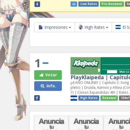
Low Rates
Pre-Renewal
5x
Impresiones
High Rates
El S
1
Votar
PlayKlaipeda | Capítulo
¡¡4 AÑO ONLINE!! | Capítulo 2: Song
Info.
pleto) | Druida, Karnos y Alitea (C
7) | Clases Expandidas 4th | Rates..
High Rates
Renewal
150x/