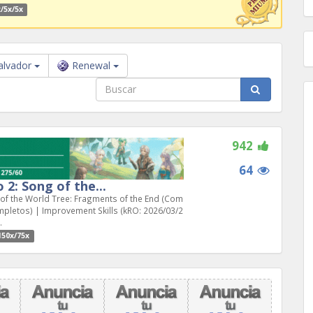
/5x/5x
alvador
Renewal
942
64
 2: Song of the...
 of the World Tree: Fragments of the End (Com
ompletos) | Improvement Skills (kRO: 2026/03/2
.
150x/75x