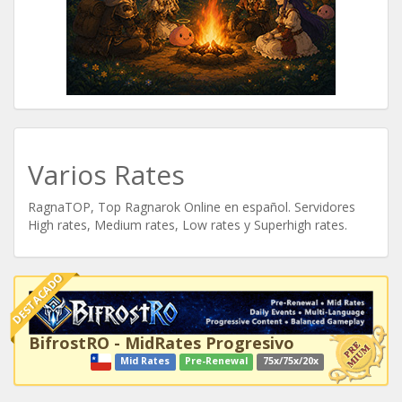
Varios Rates
RagnaTOP, Top Ragnarok Online en español. Servidores
High rates, Medium rates, Low rates y Superhigh rates.
DESTACADO
BifrostRO - MidRates Progresivo
Mid Rates
Pre-Renewal
75x/75x/20x