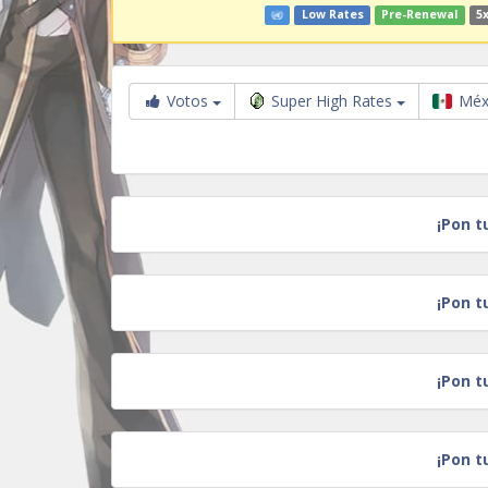
Low Rates
Pre-Renewal
5x
Votos
Super High Rates
Méx
¡Pon t
¡Pon t
¡Pon t
¡Pon t