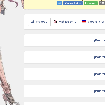
Varios Rates
Renewal
100
Votos
Mid Rates
Costa Rica
¡Pon t
¡Pon t
¡Pon t
¡Pon t