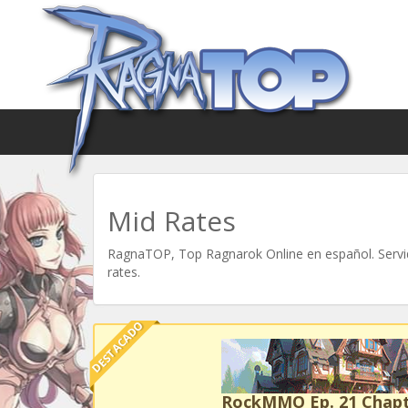
Mid Rates
RagnaTOP, Top Ragnarok Online en español. Servid
rates.
DESTACADO
RockMMO Ep. 21 Chapt