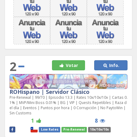
2
Votar
Info.
ROHispano | Servidor Clásico
Pre-Renewal | 99/70 | Episodio 13.3 | Rates 10x/10x/10x | Cartas 0.
1% | MVP/Mini Boss 0.01% | BG | VIP | Quests Repetibles | Raza d
el día | Eventos | Puntos por hora | 0 Corrupción | No PaytoWin |
Sin Customs
1
8
Low Rates
Pre-Renewal
10x/10x/10x