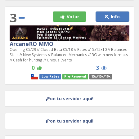
3
Votar
Info.
ArcaneRO MMO
Opening 05/29 // Closed Beta 05/18 // Rates x15x15x10 // Balanced
Skills // New Systems // Balanced Mechanics // BG with new formats
// Cash for hunting // Unique Events
0
3
Low Rates
Pre-Renewal
15x/15x/10x
¡Pon tu servidor aquí!
¡Pon tu servidor aquí!