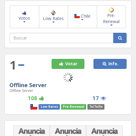
Pre-
Chile
Votos
Low Rates
Renewal
1
Votar
Info.
Offline Server
Offline Server
108
17
Low Rates
Pre-Renewal
7x/7x/5x