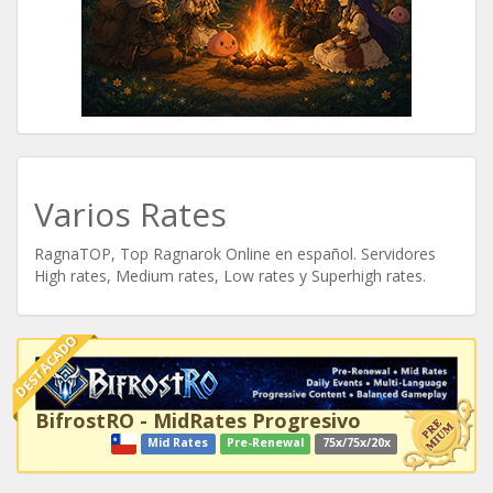
Varios Rates
RagnaTOP, Top Ragnarok Online en español. Servidores
High rates, Medium rates, Low rates y Superhigh rates.
DESTACADO
BifrostRO - MidRates Progresivo
Mid Rates
Pre-Renewal
75x/75x/20x