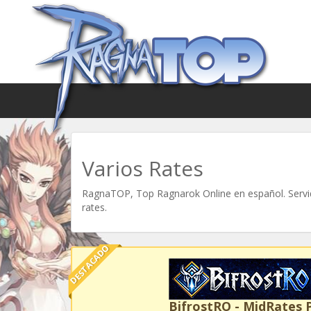
Varios Rates
RagnaTOP, Top Ragnarok Online en español. Servid
rates.
DESTACADO
BifrostRO - MidRates 