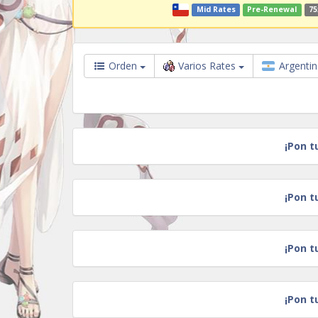
Mid Rates
Pre-Renewal
75
Orden
Varios Rates
Argenti
¡Pon t
¡Pon t
¡Pon t
¡Pon t