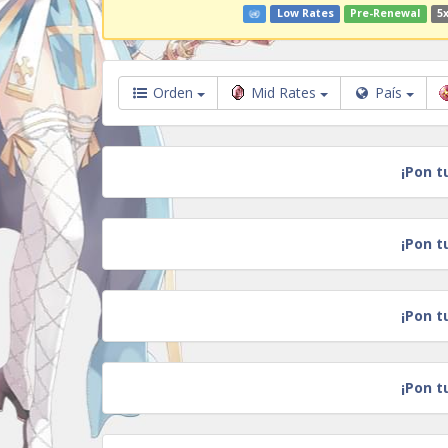
Low Rates
Pre-Renewal
5x
Orden
Mid Rates
País
¡Pon t
¡Pon t
¡Pon t
¡Pon t