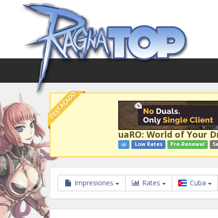
DESTACADO
uaRO: World of Your 
Low Rates
Pre-Renewal
5x
Impresiones
Rates
Cuba