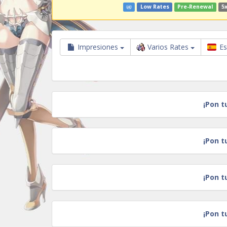
Low Rates
Pre-Renewal
5x
Impresiones
Varios Rates
Es
¡Pon t
¡Pon t
¡Pon t
¡Pon t