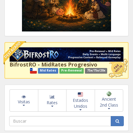
DESTACADO
BifrostRO - MidRates Progresivo
Mid Rates
Pre-Renewal
75x/75x/20x
Ancient
Estados
Visitas
Rates
2nd Class
Unidos